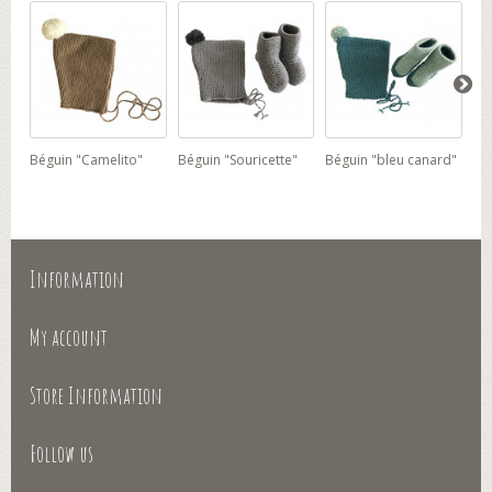
Béguin "Camelito"
Béguin "Souricette"
Béguin "bleu canard"
Bég
Information
My account
Store Information
Follow us