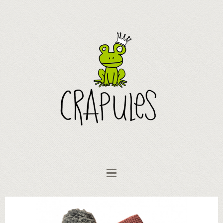
Ms Cathy & cie Knittwear
Bonnets et écharpes
Bonnet et chausson"Youpla"