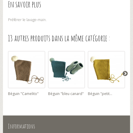
En savoir plus
Préférer le lavage-main.
13 autres produits dans la même catégorie :
Béguin "Camelito"
Béguin "bleu canard"
Béguin "petit...
Bég
Informations