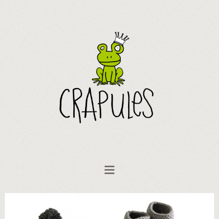
Les tricots de Cathy & cie
Bonnets et écharpes
Béguin "Souricette"