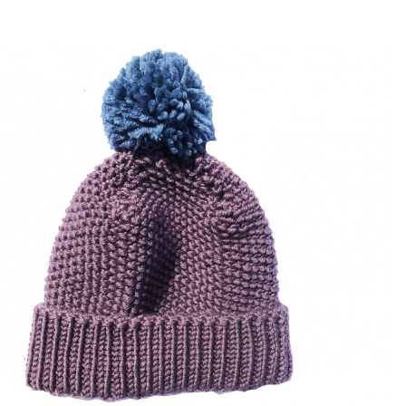
e Cathy & cie
Bonnets et écharpes
Bonnet "Pomp it up"