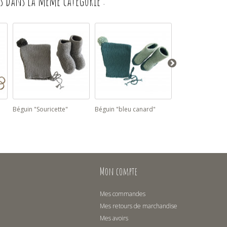
s dans la même catégorie :
Béguin "Souricette"
Béguin "bleu canard"
Béguin "petit...
Mon compte
Mes commandes
Mes retours de marchandise
Mes avoirs