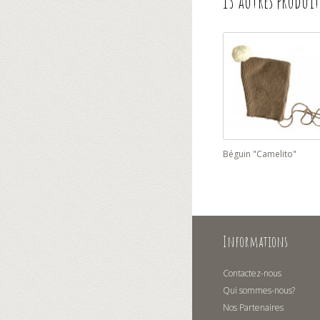
13 autres produit
Béguin "Camelito"
Informations
Contactez-nous
Qui sommes-nous?
Nos Partenaires