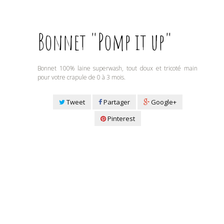
Bonnet "Pomp it up"
Bonnet 100% laine superwash, tout doux et tricoté main
pour votre crapule de 0 à 3 mois.
Tweet
Partager
Google+
Pinterest