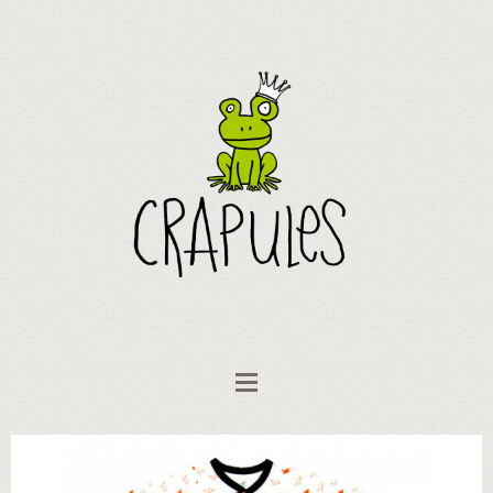
Vêtements bébé
Combinaison croisée "Comme un
poisson dans l'eau!"