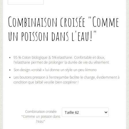
Combinaison croisée "Comme
un poisson dans l'eau!"
95 % Coton biologique & 5% elasthane. Confortable et doux,
l'elasthane permet de prolonger la durée de vie du vêtement
Son design «croisé » lui donne un style un peu kimono
Les boutons pression à l’entrejambe facilite le change, évidemment à
condition que bébé veuille bien coopérer !
Combinaison croisée
"Comme un poisson dans
l'eau"